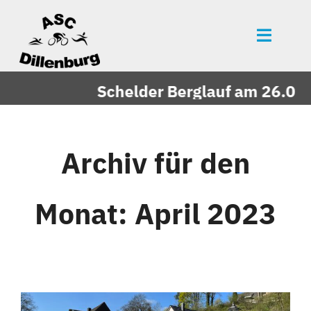
Zum
Inhalt
Toggle
springen
Naviga
Startseite
Schelder Berglauf am 26.09.2
News
Events
Archiv für den
Mitgliedschaft
Monat:
April 2023
Über uns
Vereinszeitung
Unsere Partner
Bildergalerie