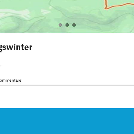
igswinter
.
Kommentare