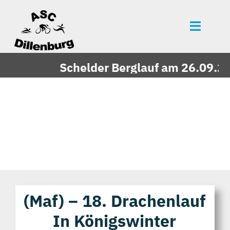
Zum
Inhalt
Toggle
springen
Naviga
Startseite
Schelder Berglauf am 26.09.2026
News
Events
Mitgliedschaft
Über uns
Vereinszeitung
Unsere Partner
(maf) – 18. Drachenlauf
In Königswinter
Bildergalerie