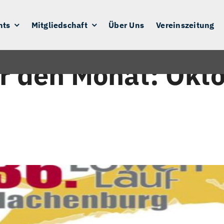
nts
Mitgliedschaft
Über Uns
Vereinszeitung
ür den Monat:
Okto