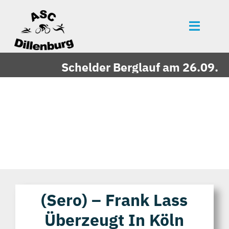
Zum
Inhalt
Toggle
springen
Naviga
Startseite
Schelder Berglauf am 26.09.2026
News
Events
Mitgliedschaft
Über uns
Vereinszeitung
Unsere Partner
(sero) – Frank Lass
Überzeugt In Köln
Bildergalerie