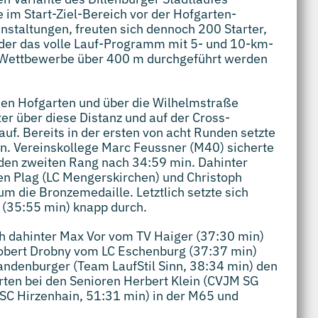
e im Start-Ziel-Bereich vor der Hofgarten-
anstaltungen, freuten sich dennoch 200 Starter,
ieder das volle Lauf-Programm mit 5- und 10-km-
-Wettbewerbe über 400 m durchgeführt werden
den Hofgarten und über die Wilhelmstraße
er über diese Distanz und auf der Cross-
uf. Bereits in der ersten von acht Runden setzte
in. Vereinskollege Marc Feussner (M40) sicherte
 den zweiten Rang nach 34:59 min. Dahinter
ren Plag (LC Mengerskirchen) und Christoph
 die Bronzemedaille. Letztlich setzte sich
 (35:55 min) knapp durch.
h dahinter Max Vor vom TV Haiger (37:30 min)
Robert Drobny vom LC Eschenburg (37:37 min)
randenburger (Team LaufStil Sinn, 38:34 min) den
erten bei den Senioren Herbert Klein (CVJM SG
(SC Hirzenhain, 51:31 min) in der M65 und