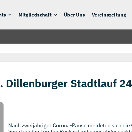
nts
Mitgliedschaft
Über Uns
Vereinszeitung
8. Dillenburger Stadtlauf 2
Nach zweijähriger Corona-Pause meldeten sich die 
Vorsitzenden Torsten Buckard mit einer abgespeckte