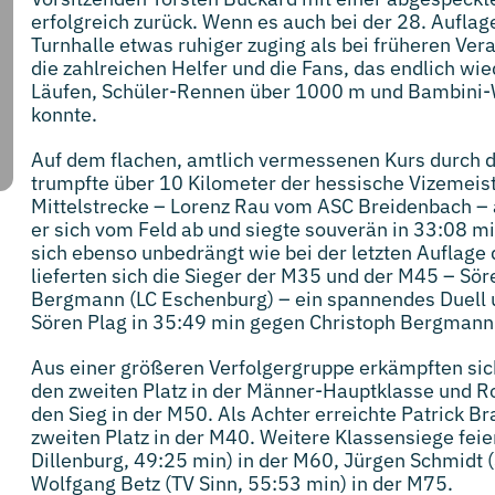
erfolgreich zurück. Wenn es auch bei der 28. Auflag
Turnhalle etwas ruhiger zuging als bei früheren Ver
die zahlreichen Helfer und die Fans, das endlich w
Läufen, Schüler-Rennen über 1000 m und Bambini
konnte.
Auf dem flachen, amtlich vermessenen Kurs durch 
trumpfte über 10 Kilometer der hessische Vizemeist
Mittelstrecke – Lorenz Rau vom ASC Breidenbach – a
er sich vom Feld ab und siegte souverän in 33:08 m
sich ebenso unbedrängt wie bei der letzten Auflage
lieferten sich die Sieger der M35 und der M45 – Sö
Bergmann (LC Eschenburg) – ein spannendes Duell um
Sören Plag in 35:49 min gegen Christoph Bergmann
Aus einer größeren Verfolgergruppe erkämpften sic
den zweiten Platz in der Männer-Hauptklasse und 
den Sieg in der M50. Als Achter erreichte Patrick B
zweiten Platz in der M40. Weitere Klassensiege fei
Dillenburg, 49:25 min) in der M60, Jürgen Schmidt 
Wolfgang Betz (TV Sinn, 55:53 min) in der M75.