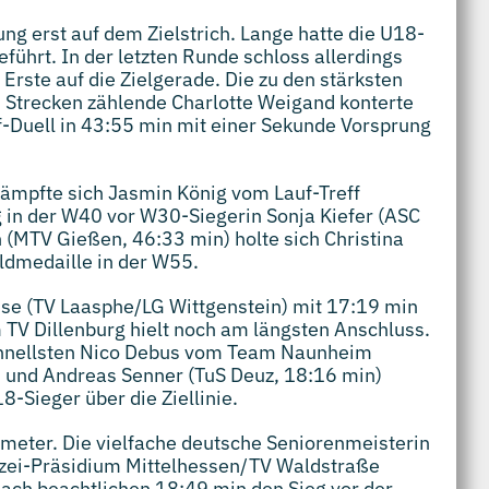
ung erst auf dem Zielstrich. Lange hatte die U18-
ührt. In der letzten Runde schloss allerdings
Erste auf die Zielgerade. Die zu den stärksten
 Strecken zählende Charlotte Weigand konterte
f-Duell in 43:55 min mit einer Sekunde Vorsprung
kämpfte sich Jasmin König vom Lauf-Treff
 in der W40 vor W30-Siegerin Sonja Kiefer (ASC
 (MTV Gießen, 46:33 min) holte sich Christina
ldmedaille in der W55.
se (TV Laasphe/LG Wittgenstein) mit 17:19 min
 TV Dillenburg hielt noch am längsten Anschluss.
chnellsten Nico Debus vom Team Naunheim
) und Andreas Senner (TuS Deuz, 18:16 min)
8-Sieger über die Ziellinie.
ometer. Die vielfache deutsche Seniorenmeisterin
izei-Präsidium Mittelhessen/TV Waldstraße
nach beachtlichen 18:49 min den Sieg vor der