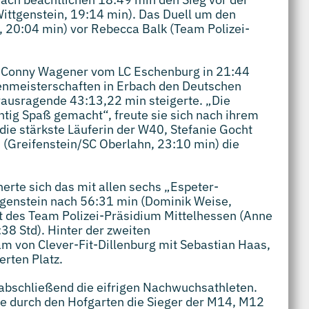
Wittgenstein, 19:14 min). Das Duell um den
, 20:04 min) vor Rebecca Balk (Team Polizei-
in Conny Wagener vom LC Eschenburg in 21:44
kenmeisterschaften in Erbach den Deutschen
usragende 43:13,22 min steigerte. „Die
ichtig Spaß gemacht“, freute sie sich nach ihrem
 die stärkste Läuferin der W40, Stefanie Gocht
s (Greifenstein/SC Oberlahn, 23:10 min) die
rte sich das mit allen sechs „Espeter-
genstein nach 56:31 min (Dominik Weise,
t des Team Polizei-Präsidium Mittelhessen (Anne
8 Std). Hinter der zweiten
m von Clever-Fit-Dillenburg mit Sebastian Haas,
erten Platz.
 abschließend die eifrigen Nachwuchsathleten.
e durch den Hofgarten die Sieger der M14, M12