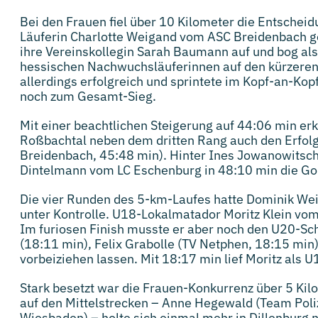
Bei den Frauen fiel über 10 Kilometer die Entscheid
Läuferin Charlotte Weigand vom ASC Breidenbach gef
ihre Vereinskollegin Sarah Baumann auf und bog als 
hessischen Nachwuchsläuferinnen auf den kürzeren
allerdings erfolgreich und sprintete im Kopf-an-Kop
noch zum Gesamt-Sieg.
Mit einer beachtlichen Steigerung auf 44:06 min er
Roßbachtal neben dem dritten Rang auch den Erfolg
Breidenbach, 45:48 min). Hinter Ines Jowanowitsch
Dintelmann vom LC Eschenburg in 48:10 min die Go
Die vier Runden des 5-km-Laufes hatte Dominik Wei
unter Kontrolle. U18-Lokalmatador Moritz Klein vom
Im furiosen Finish musste er aber noch den U20-S
(18:11 min), Felix Grabolle (TV Netphen, 18:15 min
vorbeiziehen lassen. Mit 18:17 min lief Moritz als U1
Stark besetzt war die Frauen-Konkurrenz über 5 Kil
auf den Mittelstrecken – Anne Hegewald (Team Pol
Wiesbaden) – holte sich einmal mehr in Dillenburg 