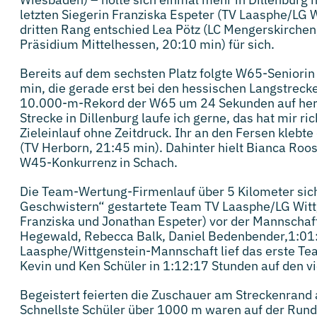
letzten Siegerin Franziska Espeter (TV Laasphe/LG 
dritten Rang entschied Lea Pötz (LC Mengerskirchen
Präsidium Mittelhessen, 20:10 min) für sich.
Bereits auf dem sechsten Platz folgte W65-Senior
min, die gerade erst bei den hessischen Langstrec
10.000-m-Rekord der W65 um 24 Sekunden auf hera
Strecke in Dillenburg laufe ich gerne, das hat mir r
Zieleinlauf ohne Zeitdruck. Ihr an den Fersen klebte
(TV Herborn, 21:45 min). Dahinter hielt Bianca Roo
W45-Konkurrenz in Schach.
Die Team-Wertung-Firmenlauf über 5 Kilometer siche
Geschwistern“ gestartete Team TV Laasphe/LG Witt
Franziska und Jonathan Espeter) vor der Mannschaf
Hegewald, Rebecca Balk, Daniel Bedenbender,1:01:3
Laasphe/Wittgenstein-Mannschaft lief das erste Tea
Kevin und Ken Schüler in 1:12:17 Stunden auf den vi
Begeistert feierten die Zuschauer am Streckenrand
Schnellste Schüler über 1000 m waren auf der Rund