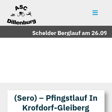
Zum
Inhalt
Toggle
springen
Naviga
Startseite
Schelder Berglauf am 26.09.202
News
Events
Mitgliedschaft
Über uns
Vereinszeitung
Unsere Partner
(sero) – Pfingstlauf In
Krofdorf-Gleiberg
Bildergalerie