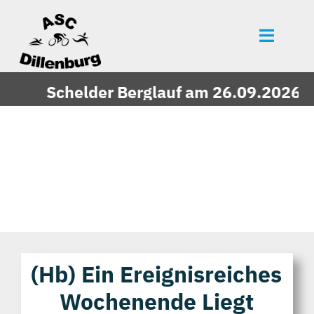
Zum
Inhalt
Toggle
springen
Naviga
Startseite
Schelder Berglauf am 26.09.2026 - j
News
Events
Mitgliedschaft
Über uns
Vereinszeitung
Unsere Partner
(hb) Ein Ereignisreiches
Wochenende Liegt
Bildergalerie