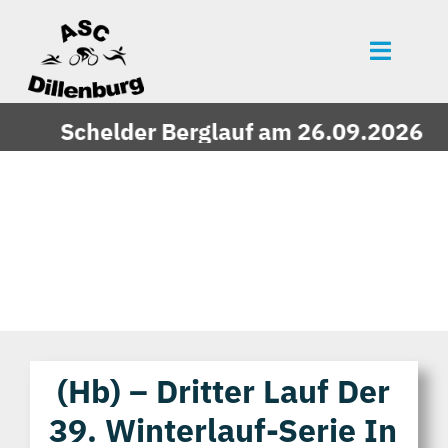
Zum
Inhalt
Toggle
springen
Naviga
Startseite
Schelder Berglauf am 26.09.2026 - je
News
Events
Mitgliedschaft
Über uns
Vereinszeitung
Unsere Partner
(hb) – Dritter Lauf Der
39. Winterlauf-Serie In
Bildergalerie