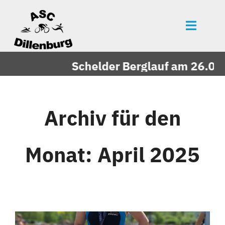
Zum
Inhalt
Toggle
springen
Naviga
Startseite
Schelder Berglauf am 26.09.
News
Events
Archiv für den
Mitgliedschaft
Monat:
April 2025
Über uns
Vereinszeitung
Unsere Partner
Bildergalerie